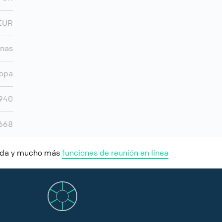
EUR
nas
opa
.940
.668
nida y mucho más
funciones de reunión en línea