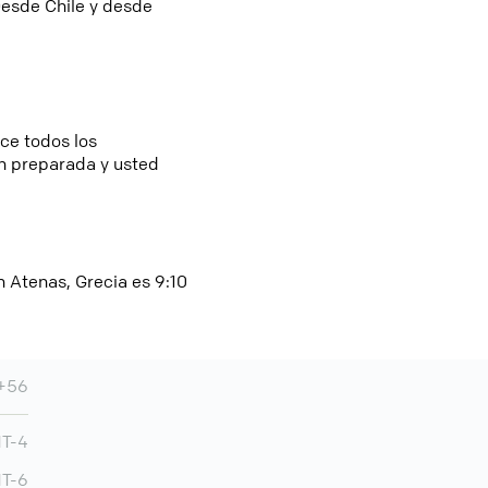
 Desde Chile y desde
ice todos los
n preparada y usted
n Atenas, Grecia es 9:10
+56
MT-4
MT-6