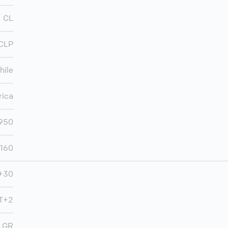
CL
CLP
hile
ica
950
.160
+30
T+2
GR