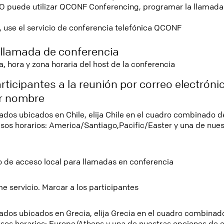
 O puede utilizar QCONF Conferencing, programar la llamada 
 use el servicio de conferencia telefónica QCONF
llamada de conferencia
a, hora y zona horaria del host de la conferencia
participantes a la reunión por correo electrón
or nombre
tados ubicados en Chile, elija Chile en el cuadro combinado d
usos horarios: America/Santiago,Pacific/Easter y una de nue
 de acceso local para llamadas en conferencia
 servicio. Marcar a los participantes
tados ubicados en Grecia, elija Grecia en el cuadro combinado
usos horarios: Europe/Athens y una de nuestras opciones de 