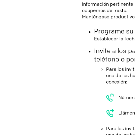
información pertinente
ocupemos del resto.
Manténgase productivo,
Programe su 
Establecer la fech
Invite a los 
teléfono o p
Para los invi
uno de los h
conexión:
Número
Llámeme
Para los invi
uno de los h