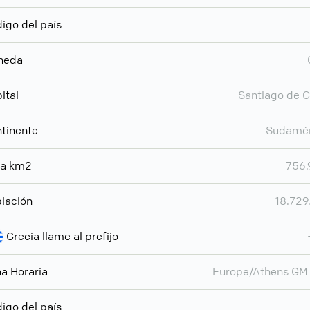
igo del país
neda
ital
Santiago de C
tinente
Sudamér
ea km2
756.
lación
18.729
Grecia llame al prefijo
a Horaria
Europe/Athens GM
igo del país