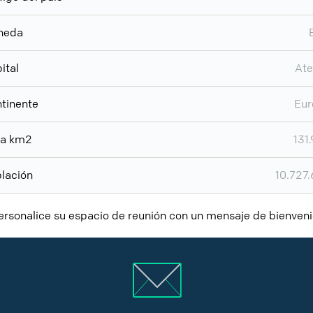
neda
ital
Ate
tinente
Eur
ea km2
131
lación
10.727
personalice su espacio de reunión con un mensaje de bienve