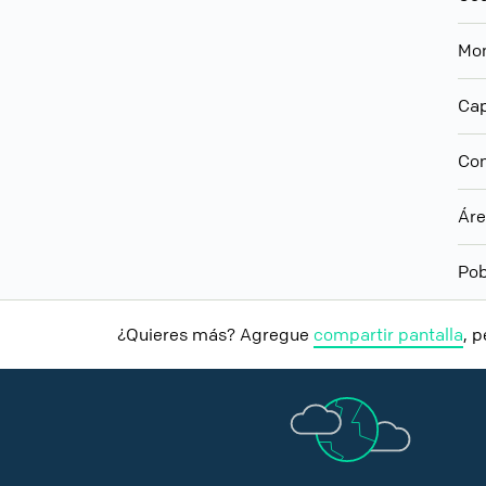
Mo
Cap
Con
Ár
Pob
¿Quieres más? Agregue
compartir pantalla
, 