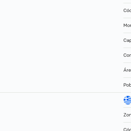
Cód
Mo
Cap
Con
Ár
Pob
Zon
Cód