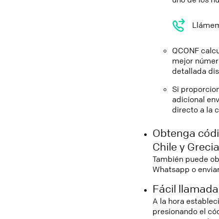
Llámeme
QCONF calcul
mejor número
detallada di
Si proporcio
adicional en
directo a la 
Obtenga códi
Chile y Greci
También puede obt
Whatsapp o enviar 
Fácil llamada
A la hora establec
presionando el cód