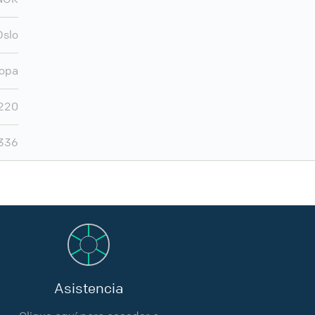
Oslo
opa
220
.336
Asistencia