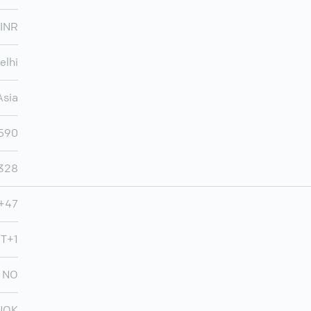
INR
elhi
Asia
.590
.328
+47
MT+1
NO
NOK