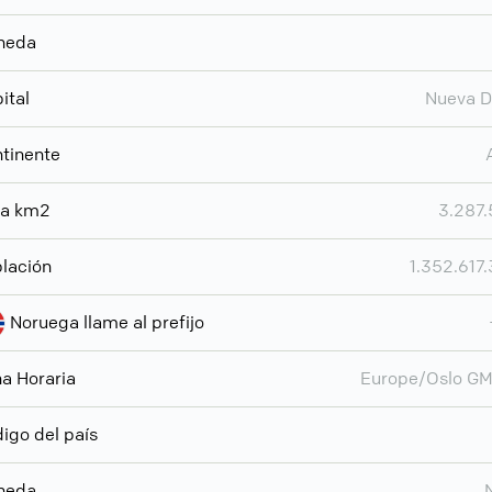
neda
ital
Nueva D
tinente
ea km2
3.287
lación
1.352.617
Noruega llame al prefijo
a Horaria
Europe/Oslo G
igo del país
neda