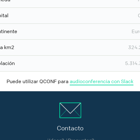
ital
tinente
Eur
ea km2
324.
lación
5.314
Puede utilizar QCONF para
audioconferencia con Slack
Contacto