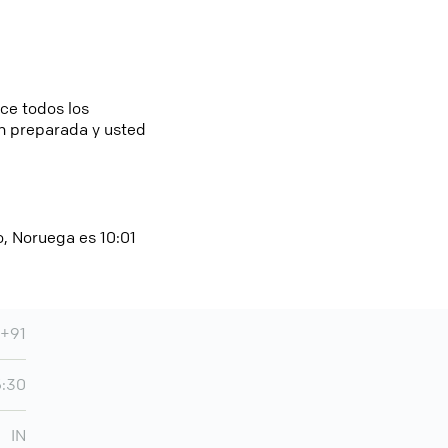
ice todos los
n preparada y usted
o, Noruega es 10:01
+91
5:30
IN