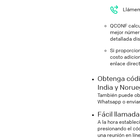
Llámeme
QCONF calcul
mejor número
detallada di
Si proporcio
costo adicio
enlace direct
Obtenga códi
India y Noru
También puede obt
Whatsapp o enviar 
Fácil llamada
A la hora establec
presionando el cód
una reunión en lín