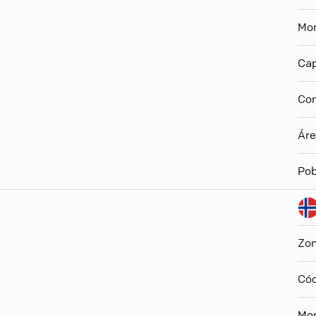
Mo
Cap
Con
Ár
Pob
Zon
Cód
Mo