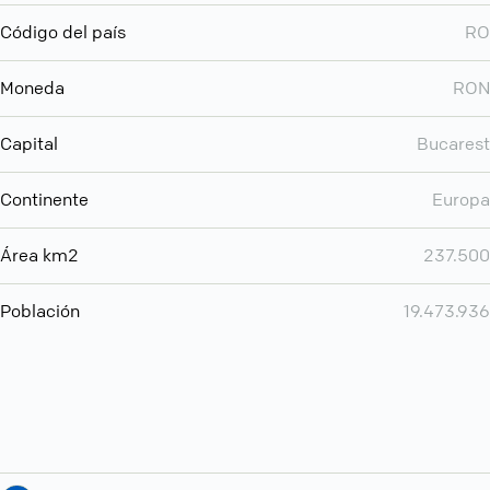
Código del país
RO
Moneda
RON
Capital
Bucarest
Continente
Europa
Área km2
237.500
Población
19.473.936