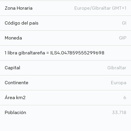
Zona Horaria
Europe/Gibraltar GMT+1
Código del país
GI
Moneda
GIP
1 libra gibraltareña = ILS4.047859555299698
Capital
Gibraltar
Continente
Europa
Área km2
6
Población
33.718