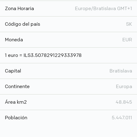
Zona Horaria
Europe/Bratislava GMT+1
Código del país
SK
Moneda
EUR
1 euro = ILS3.5078291229333978
Capital
Bratislava
Continente
Europa
Área km2
48.845
Población
5.447.011